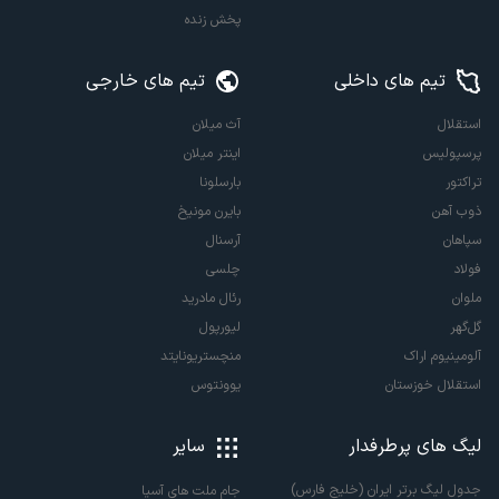
پخش زنده
تیم های داخلی
تیم های خارجی
استقلال
آث میلان
پرسپولیس
اینتر میلان
تراکتور
بارسلونا
ذوب آهن
بایرن مونیخ
سپاهان
آرسنال
فولاد
چلسی
ملوان
رئال مادرید
گل‌گهر
لیورپول
آلومینیوم اراک
منچستریونایتد
استقلال خوزستان
یوونتوس
لیگ های پرطرفدار
سایر
جدول لیگ برتر ایران (خلیج فارس)
جام ملت های آسیا