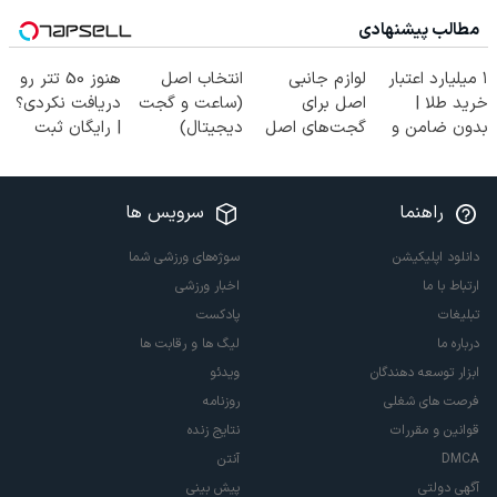
مطالب پیشنهادی
۱ میلیارد اعتبار
لوازم جانبی
انتخاب اصل
هنوز 50 تتر رو
خرید طلا |
اصل برای
(ساعت و گجت
دریافت نکردی؟
بدون ضامن و
گجت‌های اصل
دیجیتال)
| رایگان ثبت
چک
(خرید ۴ قسطه)
نام کن و رایگان
شروع کن!
راهنما
سرویس ها
دانلود اپلیکیشن
سوژه‌های ورزشی شما
ارتباط با ما
اخبار ورزشی
تبلیغات
پادکست
درباره ما
لیگ ها و رقابت ها
ابزار توسعه دهندگان
ویدئو
فرصت های شغلی
روزنامه
قوانین و مقررات
نتایج زنده
DMCA
آنتن
آگهی دولتی
پیش بینی