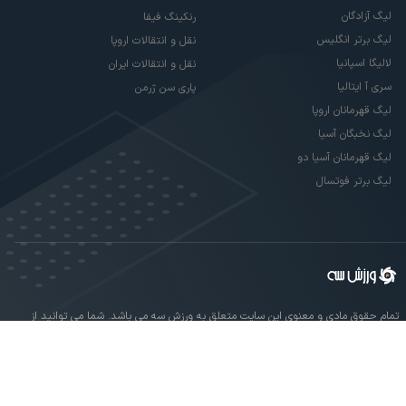
لیگ آزادگان
رنکینگ فیفا
لیگ برتر انگلیس
نقل و انتقالات اروپا
لالیگا اسپانیا
نقل و انتقالات ایران
سری آ ایتالیا
پاری سن ژرمن
لیگ قهرمانان اروپا
لیگ نخبگان آسیا
لیگ قهرمانان آسیا دو
لیگ برتر فوتسال
تمام حقوق مادی و معنوی این سایت متعلق به ورزش سه می باشد. شما می توانید از
سایت ورزش سه در صورت پذیرش موافقت نامه کاربری استفاده نمایید.