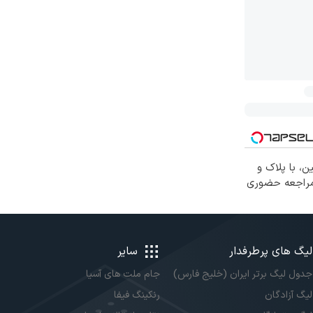
ن، با پلاک و
 مراجعه حضوری
لیگ های پرطرفدار
سایر
جدول لیگ برتر ایران (خلیج فارس)
جام ملت های آسیا
لیگ آزادگان
رنکینگ فیفا