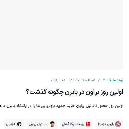
بوندسلیگا
13 تیر 1405 ساعت 08:49
1.7K
بازدید
اولین روز براون در بایرن چگونه گذشت؟
اولین روز حضور ناتانیل براون خرید جدید باواریایی ها را در باشگاه بایرن با هم
بایرن مونیخ
بوندسلیگا آلمان
ناتانائیل براون
فوتبال