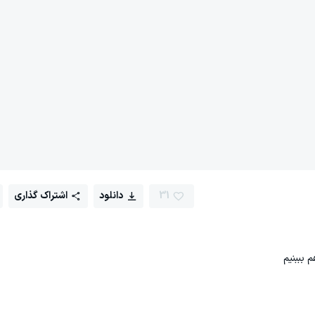
31
دانلود
اشتراک گذاری
 بببنیم