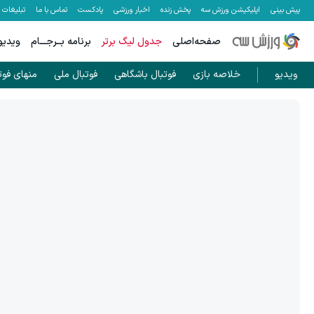
پیش بینی
اپلیکیشن ورزش سه
پخش زنده
اخبار ورزشی
پادکست
تماس با ما
تبلیغات
صفحه‌اصلی
جدول لیگ برتر
برنامه بــرجـــام
ویدیو
ویدیو
خلاصه بازی
فوتبال باشگاهی
فوتبال ملی
منهای فوت