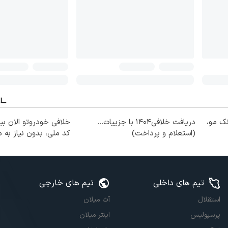
نک مو،
دریافت خلافی۱۴۰۴ با جزییات...
خلافی خودروتو الان ببی
(استعلام و پرداخت)
کد ملی، بدون نیاز به
تیم های داخلی
تیم های خارجی
استقلال
آث میلان
پرسپولیس
اینتر میلان