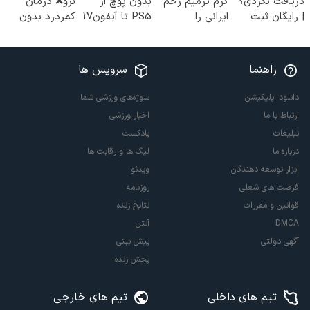
دریافت نکردی؟
کرم ترمیم زخم
بدون پوچ از
نرو❌ درمان
| رایگان ثبت
ایرانی را
PS5 تا آیفون17
کمردرد بدون
نام کن و رایگان
ساخت!!!
و بیت کوین 🔥
قرص و دارو
شروع کن!
راهنما
سرویس ها
دانلود اپلیکیشن
سوژه‌های ورزشی شما
ارتباط با ما
اخبار ورزشی
تبلیغات
پادکست
درباره ما
لیگ ها و رقابت ها
ابزار توسعه دهندگان
ویدئو
فرصت های شغلی
روزنامه
قوانین و مقررات
نتایج زنده
DMCA
آنتن
آگهی دولتی
پیش بینی
پخش زنده
تیم های داخلی
تیم های خارجی