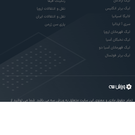
لیگ آزادگان
رنکینگ فیفا
لیگ برتر انگلیس
نقل و انتقالات اروپا
لالیگا اسپانیا
نقل و انتقالات ایران
سری آ ایتالیا
پاری سن ژرمن
لیگ قهرمانان اروپا
لیگ نخبگان آسیا
لیگ قهرمانان آسیا دو
لیگ برتر فوتسال
تمام حقوق مادی و معنوی این سایت متعلق به ورزش سه می باشد. شما می توانید از
سایت ورزش سه در صورت پذیرش موافقت نامه کاربری استفاده نمایید.