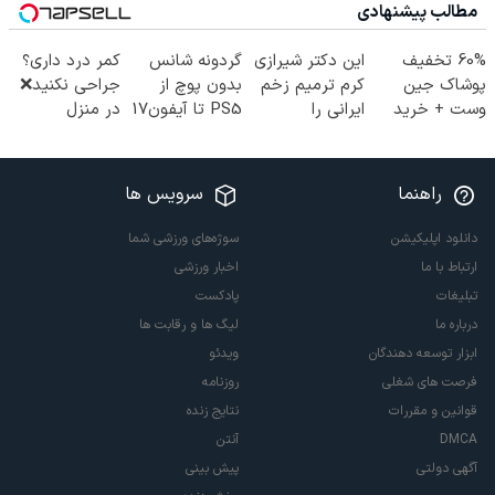
مطالب پیشنهادی
60% تخفیف
این دکتر شیرازی
گردونه شانس
کمر درد داری؟
پوشاک جین
کرم ترمیم زخم
بدون پوچ از
جراحی نکنید❌
وست + خرید
ایرانی را
PS5 تا آیفون17
در منزل
در 4 قسط
ساخت!!!
و بیت کوین 🔥
درمانش کن
(◂پرسش‌نامه)
راهنما
سرویس ها
دانلود اپلیکیشن
سوژه‌های ورزشی شما
ارتباط با ما
اخبار ورزشی
تبلیغات
پادکست
درباره ما
لیگ ها و رقابت ها
ابزار توسعه دهندگان
ویدئو
فرصت های شغلی
روزنامه
قوانین و مقررات
نتایج زنده
DMCA
آنتن
آگهی دولتی
پیش بینی