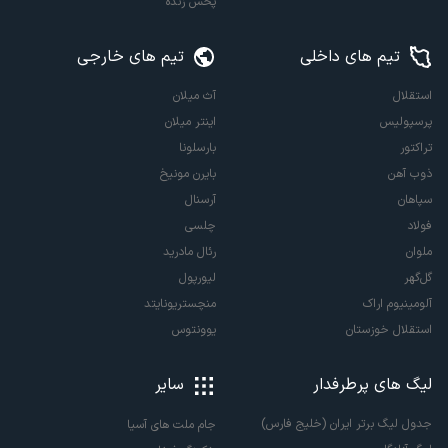
پخش زنده
تیم های داخلی
تیم های خارجی
استقلال
آث میلان
پرسپولیس
اینتر میلان
تراکتور
بارسلونا
ذوب آهن
بایرن مونیخ
سپاهان
آرسنال
فولاد
چلسی
ملوان
رئال مادرید
گل‌گهر
لیورپول
آلومینیوم اراک
منچستریونایتد
استقلال خوزستان
یوونتوس
لیگ های پرطرفدار
سایر
جدول لیگ برتر ایران (خلیج فارس)
جام ملت های آسیا