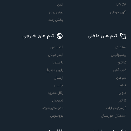
DMCA
آنتن
آگهی دولتی
پیش بینی
پخش زنده
تیم های داخلی
تیم های خارجی
استقلال
آث میلان
پرسپولیس
اینتر میلان
تراکتور
بارسلونا
ذوب آهن
بایرن مونیخ
سپاهان
آرسنال
فولاد
چلسی
ملوان
رئال مادرید
گل‌گهر
لیورپول
آلومینیوم اراک
منچستریونایتد
استقلال خوزستان
یوونتوس