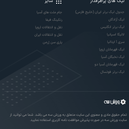
لیگ های پرطرفدار
سایر
جدول لیگ برتر ایران (خلیج فارس)
جام ملت های آسیا
لیگ آزادگان
رنکینگ فیفا
لیگ برتر انگلیس
نقل و انتقالات اروپا
لالیگا اسپانیا
نقل و انتقالات ایران
سری آ ایتالیا
پاری سن ژرمن
لیگ قهرمانان اروپا
لیگ نخبگان آسیا
لیگ قهرمانان آسیا دو
لیگ برتر فوتسال
تمام حقوق مادی و معنوی این سایت متعلق به ورزش سه می باشد. شما می توانید از
سایت ورزش سه در صورت پذیرش موافقت نامه کاربری استفاده نمایید.