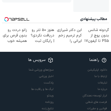
مطالب پیشنهادی
گردونه شانس
این دکتر شیرازی
هنوز 50 تتر رو
زانو دردت رو
بدون پوچ از
کرم ترمیم زخم
دریافت نکردی؟
بدون قرص برای
PS5 تا آیفون17
ایرانی را
| رایگان ثبت
همیشه خوب
و بیت کوین 🔥
ساخت!!!
نام کن و رایگان
کن! (قدم اول،
شروع کن!
پرسش‌نامه)
راهنما
سرویس ها
دانلود اپلیکیشن
سوژه‌های ورزشی شما
ارتباط با ما
اخبار ورزشی
تبلیغات
پادکست
درباره ما
لیگ ها و رقابت ها
ابزار توسعه دهندگان
ویدئو
فرصت های شغلی
روزنامه
قوانین و مقررات
نتایج زنده