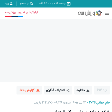
جمعه ۱۶ مرداد
-
04:46
جستجو
ورود
اپلیکیشن اندروید ورزش سه
616
دانلود
اشتراک گذاری
گزارش خطا
جام جهانی 2026
12 تیر 1405 ساعت 08:34
223.3K
بازدید