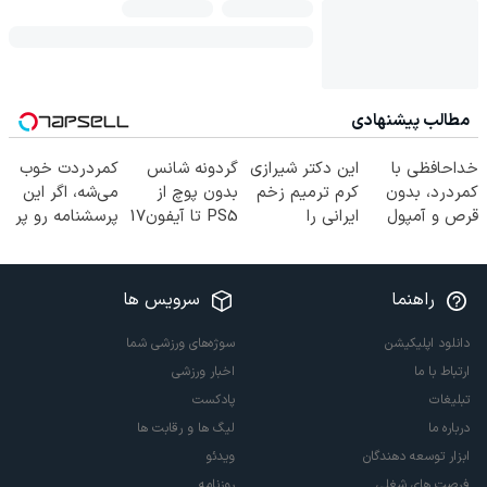
مطالب پیشنهادی
خداحافظی با
این دکتر شیرازی
گردونه شانس
کمردردت خوب
کمردرد، بدون
کرم ترمیم زخم
بدون پوچ از
می‌شه، اگر این
قرص و آمپول
ایرانی را
PS5 تا آیفون17
پرسشنامه رو پر
ساخت!!!
و بیت کوین 🔥
کنی!!
راهنما
سرویس ها
دانلود اپلیکیشن
سوژه‌های ورزشی شما
ارتباط با ما
اخبار ورزشی
تبلیغات
پادکست
درباره ما
لیگ ها و رقابت ها
ابزار توسعه دهندگان
ویدئو
فرصت های شغلی
روزنامه