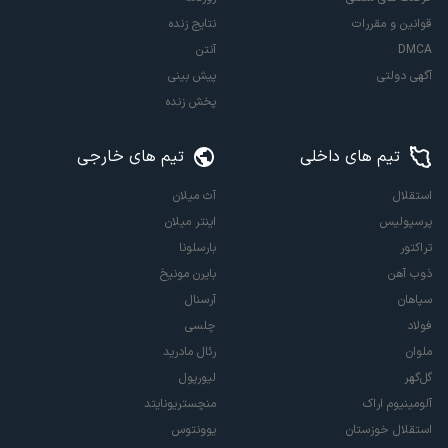
قوانین و مقررات
نتایج زنده
DMCA
آنتن
آگهی دولتی
پیش بینی
پخش زنده
تیم های داخلی
تیم های خارجی
استقلال
آث میلان
پرسپولیس
اینتر میلان
تراکتور
بارسلونا
ذوب آهن
بایرن مونیخ
سپاهان
آرسنال
فولاد
چلسی
ملوان
رئال مادرید
گل‌گهر
لیورپول
آلومینیوم اراک
منچستریونایتد
استقلال خوزستان
یوونتوس