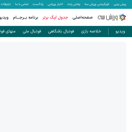
پیش بینی
اپلیکیشن ورزش سه
پخش زنده
اخبار ورزشی
پادکست
تماس با ما
تبلیغات
صفحه‌اصلی
جدول لیگ برتر
برنامه بــرجـــام
ویدیو
ویدیو
خلاصه بازی
فوتبال باشگاهی
فوتبال ملی
منهای فوت