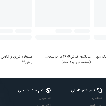
نک مو،
دریافت خلافی۱۴۰۴ با جزییات...
استعلام فوری و آنلاین
(استعلام و پرداخت)
راهور🚨
تیم های داخلی
تیم های خارجی
استقلال
آث میلان
پرسپولیس
اینتر میلان