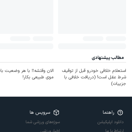
مطالب پیشنهادی
استعلام خلافی خودرو قبل از توقیف
الان وقتشه‼️ با هر وضعیت با
شرط عقل است! (دریافت خلافی با
موی طبیعی بکار!
جزییات)
راهنما
سرویس ها
دانلود اپلیکیشن
سوژه‌های ورزشی شما
ارتباط با ما
اخبار ورزشی