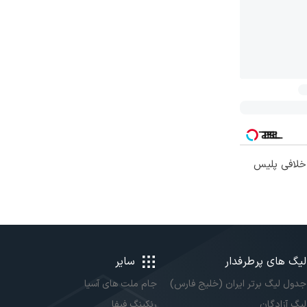
 خلافی پلیس
لیگ های پرطرفدار
سایر
جدول لیگ برتر ایران (خلیج فارس)
جام ملت های آسیا
لیگ آزادگان
رنکینگ فیفا