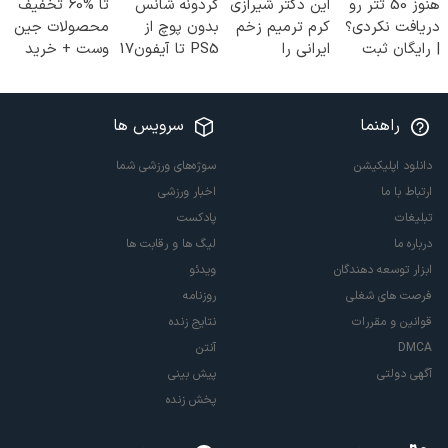
هنوز 50 تتر رو
این دکتر شیرازی
گردونه شانس
تا %60 تخفیف
دریافت نکردی؟
کرم ترمیم زخم
بدون پوچ از
محصولات جین
| رایگان ثبت
ایرانی را
PS5 تا آیفون17
وست + خرید
نام کن و رایگان
ساخت!!!
و بیت کوین 🔥
در 4 قسط
شروع کن!
راهنما
سرویس ها
دانلود اپلیکیشن
سوژه‌های ورزشی شما
ارتباط با ما
اخبار ورزشی
تبلیغات
پادکست
درباره ما
لیگ ها و رقابت ها
ابزار توسعه دهندگان
ویدئو
فرصت های شغلی
روزنامه
قوانین و مقررات
نتایج زنده
DMCA
آنتن
آگهی دولتی
پیش بینی
پخش زنده