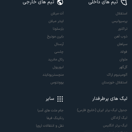
تیم های داخلی
تیم های خارجی
استقلال
آث میلان
پرسپولیس
اینتر میلان
تراکتور
بارسلونا
ذوب آهن
بایرن مونیخ
سپاهان
آرسنال
فولاد
چلسی
ملوان
رئال مادرید
گل‌گهر
لیورپول
آلومینیوم اراک
منچستریونایتد
استقلال خوزستان
یوونتوس
لیگ های پرطرفدار
سایر
جدول لیگ برتر ایران (خلیج فارس)
جام ملت های آسیا
لیگ آزادگان
رنکینگ فیفا
لیگ برتر انگلیس
نقل و انتقالات اروپا