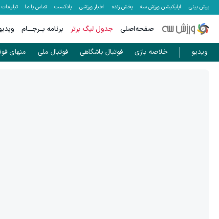
پیش بینی
اپلیکیشن ورزش سه
پخش زنده
اخبار ورزشی
پادکست
تماس با ما
تبلیغات
صفحه‌اصلی
جدول لیگ برتر
برنامه بــرجـــام
ویدیو
ویدیو
خلاصه بازی
فوتبال باشگاهی
فوتبال ملی
منهای فوت