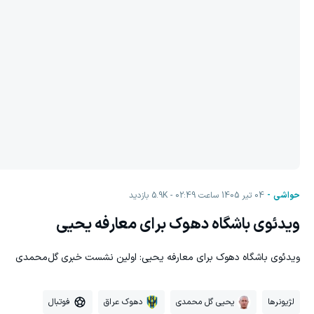
حواشی
04 تیر 1405 ساعت 02:49
5.9K
بازدید
ویدئوی باشگاه دهوک برای معارفه یحیی
ویدئوی باشگاه دهوک برای معارفه یحیی: اولین نشست خبری گل‌محمدی
لژیونرها
یحیی گل محمدی
دهوک عراق
فوتبال