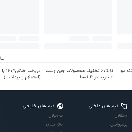
نک مو،
تا %60 تخفیف محصولات جین وست
دریافت خل
+ خرید در 4 قسط
(استعلام و پرداخت)
تیم های داخلی
تیم های خارجی
استقلال
آث میلان
پرسپولیس
اینتر میلان