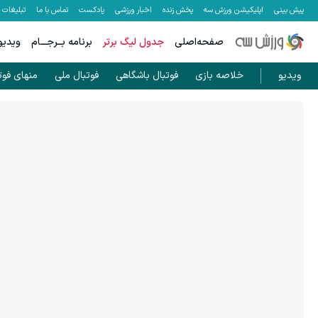
پیش بینی
اپلیکیشن ورزش سه
پخش زنده
اخبار ورزشی
پادکست
تماس با ما
تبلیغات
صفحه‌اصلی
جدول لیگ برتر
برنامه بــرجـــام
ویدیو
ویدیو
خلاصه بازی
فوتبال باشگاهی
فوتبال ملی
منهای فوت