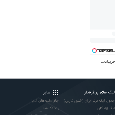
افی۱۴۰۴ با جزییات...
لیگ های پرطرفدار
سایر
جدول لیگ برتر ایران (خلیج فارس)
جام ملت های آسیا
لیگ آزادگان
رنکینگ فیفا