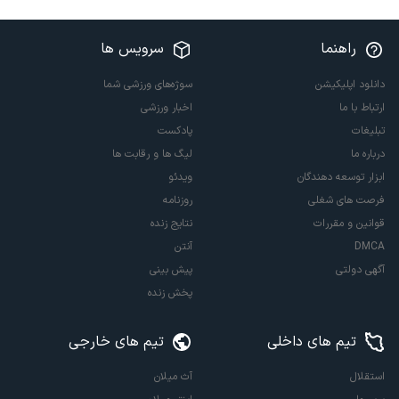
راهنما
سرویس ها
دانلود اپلیکیشن
سوژه‌های ورزشی شما
ارتباط با ما
اخبار ورزشی
تبلیغات
پادکست
درباره ما
لیگ ها و رقابت ها
ابزار توسعه دهندگان
ویدئو
فرصت های شغلی
روزنامه
قوانین و مقررات
نتایج زنده
DMCA
آنتن
آگهی دولتی
پیش بینی
پخش زنده
تیم های داخلی
تیم های خارجی
استقلال
آث میلان