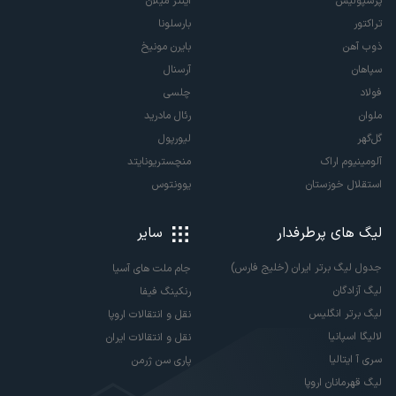
پرسپولیس
اینتر میلان
تراکتور
بارسلونا
ذوب آهن
بایرن مونیخ
سپاهان
آرسنال
فولاد
چلسی
ملوان
رئال مادرید
گل‌گهر
لیورپول
آلومینیوم اراک
منچستریونایتد
استقلال خوزستان
یوونتوس
لیگ های پرطرفدار
سایر
جدول لیگ برتر ایران (خلیج فارس)
جام ملت های آسیا
لیگ آزادگان
رنکینگ فیفا
لیگ برتر انگلیس
نقل و انتقالات اروپا
لالیگا اسپانیا
نقل و انتقالات ایران
سری آ ایتالیا
پاری سن ژرمن
لیگ قهرمانان اروپا