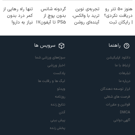
هنوز 50 تتر رو
تجربه‌ی نوین
گردونه شانس
تنها راه رهایی از
دریافت نکردی؟
ترید با والکس،
بدون پوچ از
کمر درد بدون
| رایگان ثبت
آینده‌ای روشن
PS5 تا آیفون17
نیاز به دارو!
نام کن و رایگان
در انتظار
و بیت کوین 🔥
(◂پرسش‌نامه)
شروع کن!
شماست
راهنما
سرویس ها
دانلود اپلیکیشن
سوژه‌های ورزشی شما
ارتباط با ما
اخبار ورزشی
تبلیغات
پادکست
درباره ما
لیگ ها و رقابت ها
ابزار توسعه دهندگان
ویدئو
فرصت های شغلی
روزنامه
قوانین و مقررات
نتایج زنده
DMCA
آنتن
آگهی دولتی
پیش بینی
پخش زنده