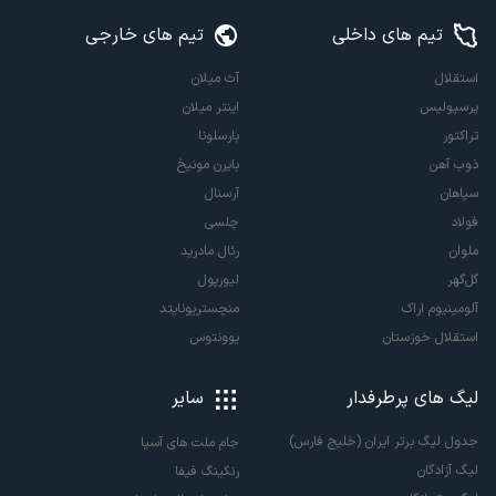
تیم های داخلی
تیم های خارجی
استقلال
آث میلان
پرسپولیس
اینتر میلان
تراکتور
بارسلونا
ذوب آهن
بایرن مونیخ
سپاهان
آرسنال
فولاد
چلسی
ملوان
رئال مادرید
گل‌گهر
لیورپول
آلومینیوم اراک
منچستریونایتد
استقلال خوزستان
یوونتوس
لیگ های پرطرفدار
سایر
جدول لیگ برتر ایران (خلیج فارس)
جام ملت های آسیا
لیگ آزادگان
رنکینگ فیفا