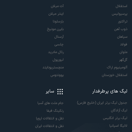
استقلال
آث میلان
پرسپولیس
اینتر میلان
تراکتور
بارسلونا
ذوب آهن
بایرن مونیخ
سپاهان
آرسنال
فولاد
چلسی
ملوان
رئال مادرید
گل‌گهر
لیورپول
آلومینیوم اراک
منچستریونایتد
استقلال خوزستان
یوونتوس
لیگ های پرطرفدار
سایر
جدول لیگ برتر ایران (خلیج فارس)
جام ملت های آسیا
لیگ آزادگان
رنکینگ فیفا
لیگ برتر انگلیس
نقل و انتقالات اروپا
لالیگا اسپانیا
نقل و انتقالات ایران