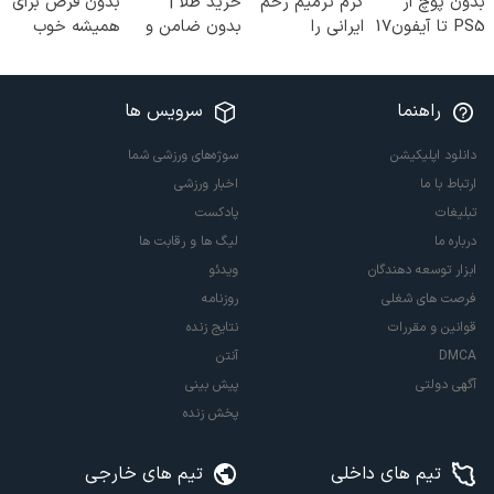
بدون پوچ از
کرم ترمیم زخم
خرید طلا |
بدون قرص برای
PS5 تا آیفون17
ایرانی را
بدون ضامن و
همیشه خوب
و بیت کوین 🔥
ساخت!!!
چک
کن! (قدم اول،
پرسش‌نامه)
راهنما
سرویس ها
دانلود اپلیکیشن
سوژه‌های ورزشی شما
ارتباط با ما
اخبار ورزشی
تبلیغات
پادکست
درباره ما
لیگ ها و رقابت ها
ابزار توسعه دهندگان
ویدئو
فرصت های شغلی
روزنامه
قوانین و مقررات
نتایج زنده
DMCA
آنتن
آگهی دولتی
پیش بینی
پخش زنده
تیم های داخلی
تیم های خارجی