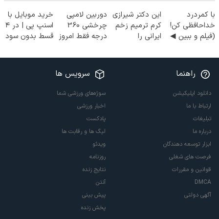
با کمردرد
این دکتر شیرازی
دوربین لامپی
خرید موبایل با
خداحافظی کن!
کرم ترمیم زخم
چرخشی 360
اسنپ پی | در ۴
(فیلم و ببین ◀
ایرانی را
درجه فقط امروز
قسط بدون سود
پرسش‌نامه رو
ساخت!!!
حراج شد🔥
و کارمزد!
پرکن)
پرداخت درب
منزل
راهنما
سرویس ها
دانلود اپلیکیشن
سوژه‌های ورزشی شما
ارتباط با ما
اخبار ورزشی
تبلیغات
پادکست
درباره ما
لیگ ها و رقابت ها
ابزار توسعه دهندگان
ویدئو
فرصت های شغلی
روزنامه
قوانین و مقررات
نتایج زنده
DMCA
آنتن
آگهی دولتی
پیش بینی
پخش زنده