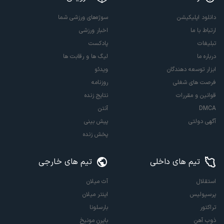
دانلود اپلیکیشن
سوژه‌های ورزشی شما
ارتباط با ما
اخبار ورزشی
تبلیغات
پادکست
درباره ما
لیگ ها و رقابت ها
ابزار توسعه دهندگان
ویدئو
فرصت های شغلی
روزنامه
قوانین و مقررات
نتایج زنده
DMCA
آنتن
آگهی دولتی
پیش بینی
پخش زنده
تیم های داخلی
تیم های خارجی
استقلال
آث میلان
پرسپولیس
اینتر میلان
تراکتور
بارسلونا
ذوب آهن
بایرن مونیخ