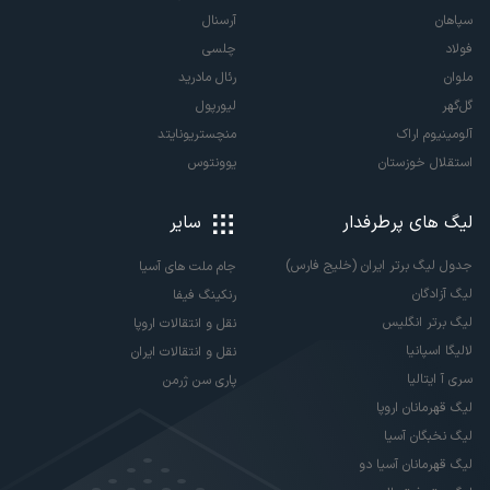
سپاهان
آرسنال
فولاد
چلسی
ملوان
رئال مادرید
گل‌گهر
لیورپول
آلومینیوم اراک
منچستریونایتد
استقلال خوزستان
یوونتوس
لیگ های پرطرفدار
سایر
جدول لیگ برتر ایران (خلیج فارس)
جام ملت های آسیا
لیگ آزادگان
رنکینگ فیفا
لیگ برتر انگلیس
نقل و انتقالات اروپا
لالیگا اسپانیا
نقل و انتقالات ایران
سری آ ایتالیا
پاری سن ژرمن
لیگ قهرمانان اروپا
لیگ نخبگان آسیا
لیگ قهرمانان آسیا دو