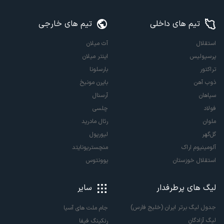
تیم های داخلی
تیم های خارجی
استقلال
آث میلان
پرسپولیس
اینتر میلان
تراکتور
بارسلونا
ذوب آهن
بایرن مونیخ
سپاهان
آرسنال
فولاد
چلسی
ملوان
رئال مادرید
گل‌گهر
لیورپول
آلومینیوم اراک
منچستریونایتد
استقلال خوزستان
یوونتوس
لیگ های پرطرفدار
سایر
جدول لیگ برتر ایران (خلیج فارس)
جام ملت های آسیا
لیگ آزادگان
رنکینگ فیفا