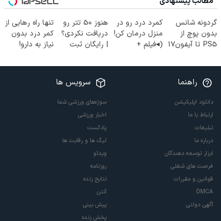
مطالب پیشنهادی
گردونه شانس
کمرد درد رو در
هنوز 50 تتر رو
تنها راه رهایی از
بدون پوچ از
منزل درمان کن!
دریافت نکردی؟
کمر درد بدون
PS5 تا آیفون17
(◂فیلم +
| رایگان ثبت
نیاز به دارو!
و بیت کوین 🔥
پرسش‌نامه)
نام کن و رایگان
(◂پرسش‌نامه)
شروع کن!
راهنما
سرویس ها
دانلود اپلیکیشن
سوژه‌های ورزشی شما
ارتباط با ما
اخبار ورزشی
تبلیغات
پادکست
درباره ما
لیگ ها و رقابت ها
ابزار توسعه دهندگان
ویدئو
فرصت های شغلی
روزنامه
قوانین و مقررات
نتایج زنده
DMCA
آنتن
آگهی دولتی
پیش بینی
پخش زنده