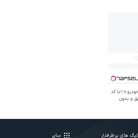
خودرو 👈با کد
ق و بدون
لیگ های پرطرفدار
سایر