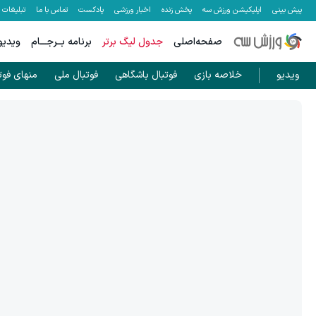
پیش بینی
اپلیکیشن ورزش سه
پخش زنده
اخبار ورزشی
پادکست
تماس با ما
تبلیغات
صفحه‌اصلی
جدول لیگ برتر
برنامه بــرجـــام
ویدیو
ویدیو
خلاصه بازی
فوتبال باشگاهی
فوتبال ملی
منهای فوت