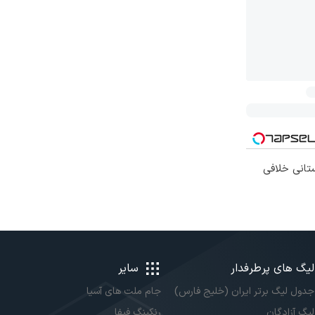
تانی خلافی
لیگ های پرطرفدار
سایر
جدول لیگ برتر ایران (خلیج فارس)
جام ملت های آسیا
لیگ آزادگان
رنکینگ فیفا