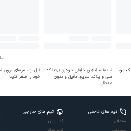
نک مو،
استعلام آنلاین خلافی خودرو 👈با کد
قبل از سفرهای برون اس
ملی و پلاک، سریع، دقیق و بدون
خود را صفر کنید!
معطلی
تیم های داخلی
تیم های خارجی
استقلال
آث میلان
پرسپولیس
اینتر میلان