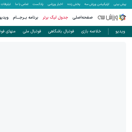
پیش بینی
اپلیکیشن ورزش سه
پخش زنده
اخبار ورزشی
پادکست
تماس با ما
تبلیغات
صفحه‌اصلی
جدول لیگ برتر
برنامه بــرجـــام
ویدیو
ویدیو
خلاصه بازی
فوتبال باشگاهی
فوتبال ملی
منهای فوت