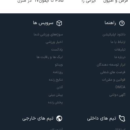
قرص و آمپول
ایرانی را
PS5 تا آیفون17
در منزل
ساخت!!!
و بیت کوین 🔥
درمانش کن
(◂پرسش‌نامه)
راهنما
سرویس ها
دانلود اپلیکیشن
سوژه‌های ورزشی شما
ارتباط با ما
اخبار ورزشی
تبلیغات
پادکست
درباره ما
لیگ ها و رقابت ها
ابزار توسعه دهندگان
ویدئو
فرصت های شغلی
روزنامه
قوانین و مقررات
نتایج زنده
DMCA
آنتن
آگهی دولتی
پیش بینی
پخش زنده
تیم های داخلی
تیم های خارجی
استقلال
آث میلان