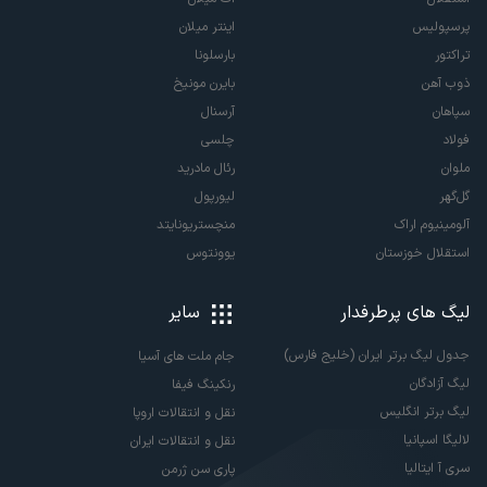
پرسپولیس
اینتر میلان
تراکتور
بارسلونا
ذوب آهن
بایرن مونیخ
سپاهان
آرسنال
فولاد
چلسی
ملوان
رئال مادرید
گل‌گهر
لیورپول
آلومینیوم اراک
منچستریونایتد
استقلال خوزستان
یوونتوس
لیگ های پرطرفدار
سایر
جدول لیگ برتر ایران (خلیج فارس)
جام ملت های آسیا
لیگ آزادگان
رنکینگ فیفا
لیگ برتر انگلیس
نقل و انتقالات اروپا
لالیگا اسپانیا
نقل و انتقالات ایران
سری آ ایتالیا
پاری سن ژرمن