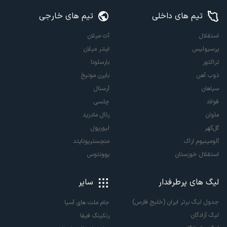
تیم های داخلی
تیم های خارجی
استقلال
آث میلان
پرسپولیس
اینتر میلان
تراکتور
بارسلونا
ذوب آهن
بایرن مونیخ
سپاهان
آرسنال
فولاد
چلسی
ملوان
رئال مادرید
گل‌گهر
لیورپول
آلومینیوم اراک
منچستریونایتد
استقلال خوزستان
یوونتوس
لیگ های پرطرفدار
سایر
جدول لیگ برتر ایران (خلیج فارس)
جام ملت های آسیا
لیگ آزادگان
رنکینگ فیفا