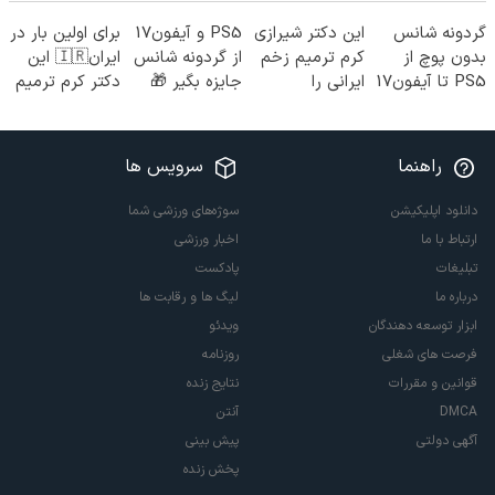
گردونه شانس
این دکتر شیرازی
PS5 و آیفون17
برای اولین بار در
بدون پوچ از
کرم ترمیم زخم
از گردونه شانس
ایران🇮🇷 این
PS5 تا آیفون17
ایرانی را
جایزه بگیر 🎁
دکتر کرم ترمیم
و بیت کوین 🔥
ساخت!!!
کننده 23 روزه
ساخت!
راهنما
سرویس ها
دانلود اپلیکیشن
سوژه‌های ورزشی شما
ارتباط با ما
اخبار ورزشی
تبلیغات
پادکست
درباره ما
لیگ ها و رقابت ها
ابزار توسعه دهندگان
ویدئو
فرصت های شغلی
روزنامه
قوانین و مقررات
نتایج زنده
DMCA
آنتن
آگهی دولتی
پیش بینی
پخش زنده