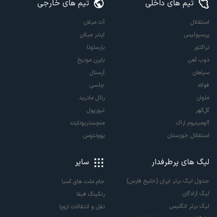
تیم های داخلی
تیم های خارجی
استقلال
آث میلان
پرسپولیس
اینتر میلان
تراکتور
بارسلونا
ذوب آهن
بایرن مونیخ
سپاهان
آرسنال
فولاد
چلسی
ملوان
رئال مادرید
گل‌گهر
لیورپول
آلومینیوم اراک
منچستریونایتد
استقلال خوزستان
یوونتوس
لیگ های پرطرفدار
سایر
جدول لیگ برتر ایران (خلیج فارس)
جام ملت های آسیا
لیگ آزادگان
رنکینگ فیفا
لیگ برتر انگلیس
نقل و انتقالات اروپا