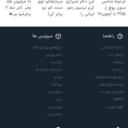
گردونه شانس
این دکتر شیرازی
سرمایه‌اتو توی
10 میلیون طلا
بدون پوچ از
کرم ترمیم زخم
مدت کم دو
بخر، آخر ماه 2
PS5 تا آیفون17
ایرانی را
برابر کن!
برابرشو ببر🔥
و بیت کوین 🔥
ساخت!!!
(جشنواره ویژه
زاگرس)🔥
راهنما
سرویس ها
دانلود اپلیکیشن
سوژه‌های ورزشی شما
ارتباط با ما
اخبار ورزشی
تبلیغات
پادکست
درباره ما
لیگ ها و رقابت ها
ابزار توسعه دهندگان
ویدئو
فرصت های شغلی
روزنامه
قوانین و مقررات
نتایج زنده
DMCA
آنتن
آگهی دولتی
پیش بینی
پخش زنده