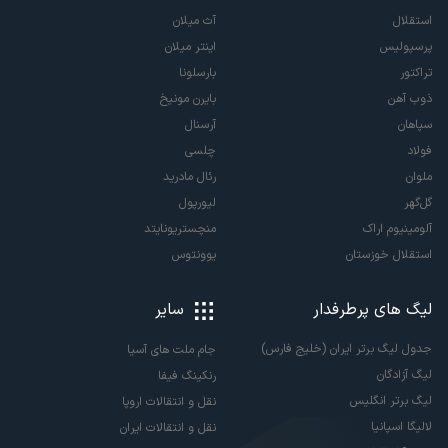
استقلال
آث میلان
پرسپولیس
اینتر میلان
تراکتور
بارسلونا
ذوب آهن
بایرن مونیخ
سپاهان
آرسنال
فولاد
چلسی
ملوان
رئال مادرید
گل‌گهر
لیورپول
آلومینیوم اراک
منچستریونایتد
استقلال خوزستان
یوونتوس
لیگ های پرطرفدار
سایر
جدول لیگ برتر ایران (خلیج فارس)
جام ملت های آسیا
لیگ آزادگان
رنکینگ فیفا
لیگ برتر انگلیس
نقل و انتقالات اروپا
لالیگا اسپانیا
نقل و انتقالات ایران