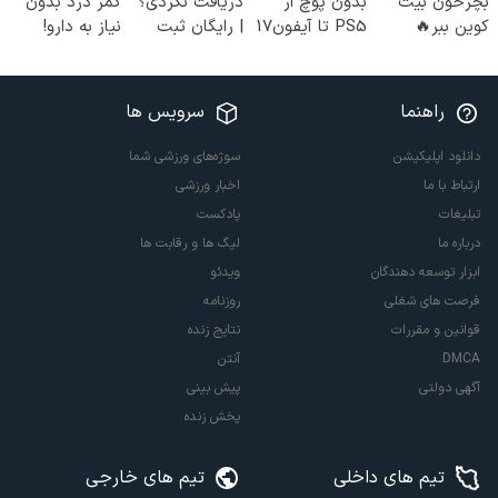
بچرخون بیت
بدون پوچ از
دریافت نکردی؟
کمر درد بدون
کوین ببر🔥
PS5 تا آیفون17
| رایگان ثبت
نیاز به دارو!
و بیت کوین 🔥
نام کن و رایگان
(◂پرسش‌نامه)
شروع کن!
راهنما
سرویس ها
دانلود اپلیکیشن
سوژه‌های ورزشی شما
ارتباط با ما
اخبار ورزشی
تبلیغات
پادکست
درباره ما
لیگ ها و رقابت ها
ابزار توسعه دهندگان
ویدئو
فرصت های شغلی
روزنامه
قوانین و مقررات
نتایج زنده
DMCA
آنتن
آگهی دولتی
پیش بینی
پخش زنده
تیم های داخلی
تیم های خارجی