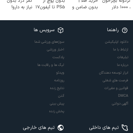
گردونه بچرخون
خرید طلا |
بدون پوچ از
کمر درد بدون
، 1000 دلار
بدون ضامن و
PS5 تا آیفون17
نیاز به دارو!
جایزه ببر 💲🤑
چک
و بیت کوین 🔥
(◂پرسش‌نامه)
💲
راهنما
سرویس ها
دانلود اپلیکیشن
سوژه‌های ورزشی شما
ارتباط با ما
اخبار ورزشی
تبلیغات
پادکست
درباره ما
لیگ ها و رقابت ها
ابزار توسعه دهندگان
ویدئو
فرصت های شغلی
روزنامه
قوانین و مقررات
نتایج زنده
DMCA
آنتن
آگهی دولتی
پیش بینی
پخش زنده
تیم های داخلی
تیم های خارجی