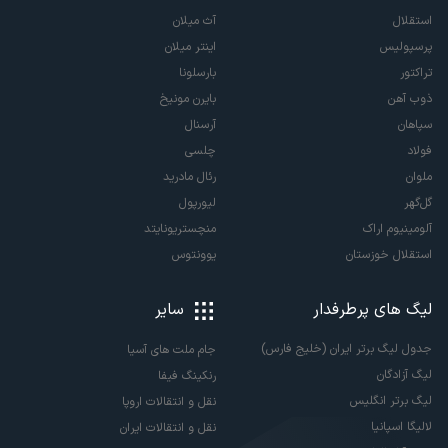
استقلال
آث میلان
پرسپولیس
اینتر میلان
تراکتور
بارسلونا
ذوب آهن
بایرن مونیخ
سپاهان
آرسنال
فولاد
چلسی
ملوان
رئال مادرید
گل‌گهر
لیورپول
آلومینیوم اراک
منچستریونایتد
استقلال خوزستان
یوونتوس
لیگ های پرطرفدار
سایر
جدول لیگ برتر ایران (خلیج فارس)
جام ملت های آسیا
لیگ آزادگان
رنکینگ فیفا
لیگ برتر انگلیس
نقل و انتقالات اروپا
لالیگا اسپانیا
نقل و انتقالات ایران