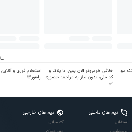
نک مو،
خلافی خودروتو الان ببین، با پلاک و
استعلام فوری و آنلاین
کد ملی، بدون نیاز به مراجعه حضوری
راهور🚨
✅
تیم های داخلی
تیم های خارجی
استقلال
آث میلان
پرسپولیس
اینتر میلان