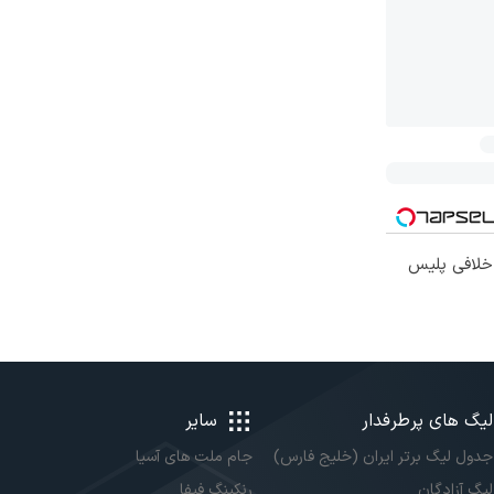
 خلافی پلیس
لیگ های پرطرفدار
سایر
جدول لیگ برتر ایران (خلیج فارس)
جام ملت های آسیا
لیگ آزادگان
رنکینگ فیفا