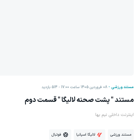
مستند ورزشی
08 فروردين 1405 ساعت 17:00
514
بازدید
مستند " پشت صحنه لالیگا " قسمت دوم
اینترنت داخلی نیم بها
مستند ورزشی
لالیگا اسپانیا
فوتبال