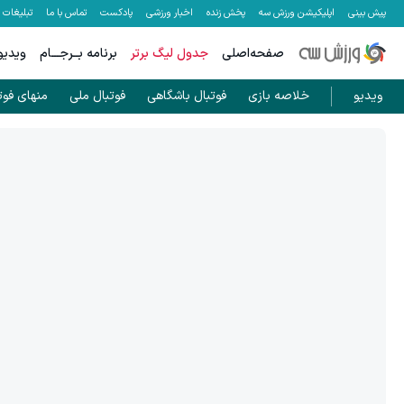
پیش بینی
اپلیکیشن ورزش سه
پخش زنده
اخبار ورزشی
پادکست
تماس با ما
تبلیغات
صفحه‌اصلی
جدول لیگ برتر
برنامه بــرجـــام
ویدیو
ویدیو
خلاصه بازی
فوتبال باشگاهی
فوتبال ملی
منهای فوت