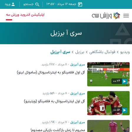
جمعه ۱۶ مرداد
-
13:57
جستجو
ورود
اپلیکیشن اندروید ورزش سه
سری آ برزیل
ویدیو
فوتبال باشگاهی
برزیل
سری آ برزیل
سری آ برزیل
8 مرداد
687
بازدید
گل اول فلامینگو به اینترناسیونال (ساموئل لینو)
00:26
سری آ برزیل
8 مرداد
559
بازدید
گل اول اینترناسیونال به فلامینگو (ویتینیو)
00:52
سری آ برزیل
7 مرداد
1.9K
بازدید
محروم تا زمان بازگشت بازیکن مصدوم!