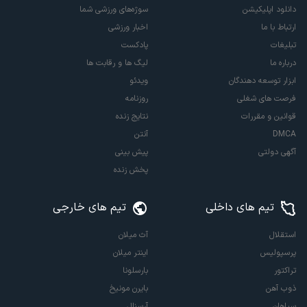
دانلود اپلیکیشن
سوژه‌های ورزشی شما
ارتباط با ما
اخبار ورزشی
تبلیغات
پادکست
درباره ما
لیگ ها و رقابت ها
ابزار توسعه دهندگان
ویدئو
فرصت های شغلی
روزنامه
قوانین و مقررات
نتایج زنده
DMCA
آنتن
آگهی دولتی
پیش بینی
پخش زنده
تیم های داخلی
تیم های خارجی
استقلال
آث میلان
پرسپولیس
اینتر میلان
تراکتور
بارسلونا
ذوب آهن
بایرن مونیخ
سپاهان
آرسنال