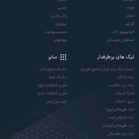
فولاد
چلسی
ملوان
رئال مادرید
گل‌گهر
لیورپول
آلومینیوم اراک
منچستریونایتد
استقلال خوزستان
یوونتوس
لیگ های پرطرفدار
سایر
جدول لیگ برتر ایران (خلیج فارس)
جام ملت های آسیا
لیگ آزادگان
رنکینگ فیفا
لیگ برتر انگلیس
نقل و انتقالات اروپا
لالیگا اسپانیا
نقل و انتقالات ایران
سری آ ایتالیا
پاری سن ژرمن
لیگ قهرمانان اروپا
لیگ نخبگان آسیا
لیگ قهرمانان آسیا دو
لیگ برتر فوتسال